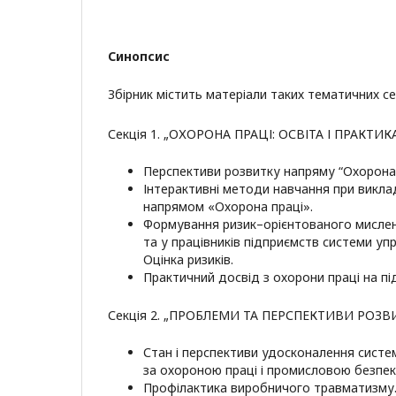
Синопсис
Збірник містить матеріали таких тематичних се
Секція 1. „ОХОРОНА ПРАЦІ: ОСВІТА І ПРАКТИК
Перспективи розвитку напряму “Охорона п
Інтерактивні методи навчання при викла
напрямом «Охорона праці».
Формування ризик–орієнтованого мислен
та у працівників підприємств системи уп
Оцінка ризиків.
Практичний досвід з охорони праці на пі
Секція 2. „ПРОБЛЕМИ ТА ПЕРСПЕКТИВИ РОЗВ
Стан і перспективи удосконалення систе
за охороною праці і промисловою безпе
Профілактика виробничого травматизму