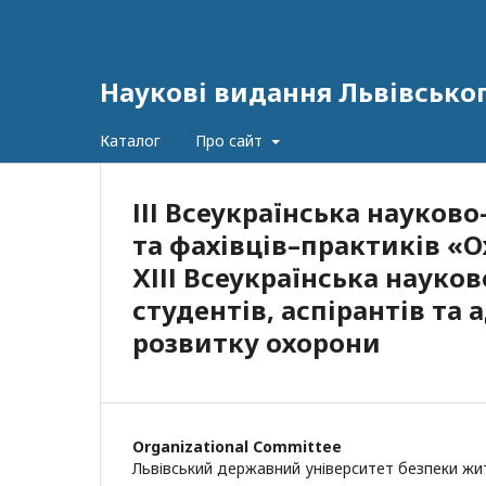
Наукові видання Львівсько
Каталог
Про сайт
ІІІ Всеукраїнська науко
та фахівців–практиків «Ох
ХІІІ Всеукраїнська науко
студентів, аспірантів та
розвитку охорони
Organizational Committee
Львівський державний університет безпеки жи