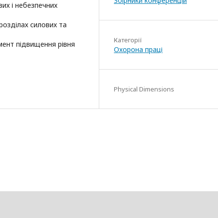
Збірники конференцій
вих і небезпечних
дрозділах силових та
Категорії
умент підвищення рівня
Охорона праці
Physical Dimensions