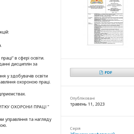
кцій:
А
раці” в сфері освіти.
данні дисциплін за
PDF
ня у здобувачів освіти
равління охороною праці.
дприємствах.
Опубліковані
травень 11, 2023
ИТКУ ОХОРОНИ ПРАЦІ ”
ми управління та нагляду
кою.
Серія
.