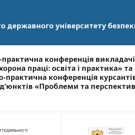
го державного університету безпек
во–практична конференція викладач
орона праці: освіта і практика» та
во-практична конференція курсантів
 ад’юнктів «Проблеми та перспекти
ттєдіяльності