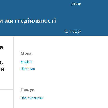
Увійти
и життєдіяльності
Пошук
ів
Мова
,
English
ви
Ukrainian
Пошук
Нові публікації